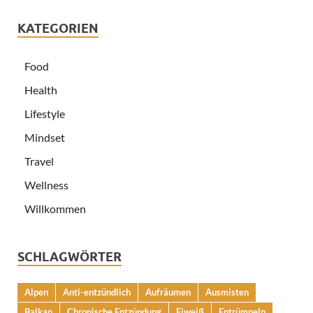
KATEGORIEN
Food
Health
Lifestyle
Mindset
Travel
Wellness
Willkommen
SCHLAGWÖRTER
Alpen
Anti-entzündlich
Aufräumen
Ausmisten
Balkan
Chronische Entzündung
Eiweiß
Entrümpeln