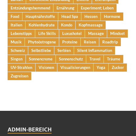
Entzündungshemmend
Ernährung
Experiment; Leben
Food
Hauptnährstoffe
Head Spa
Hessen
Hormone
Italien
Kohlenhydrate
Kondo
Kopfmassage
Lebenstipps
Life Skills
Luxushotel
Massage
Mindset
Musik
Phytoöstrogene
Proteine
Reisen
Roadtrip
Schweiz
Selbstliebe
Serbien
Silent Inflammation
Singen
Sonnencreme
Sonnenschutz
Travel
Träume
UV-Strahlen
Visionen
Visualisierungen
Yoga
Zucker
Zugreisen
ADMIN-BEREICH