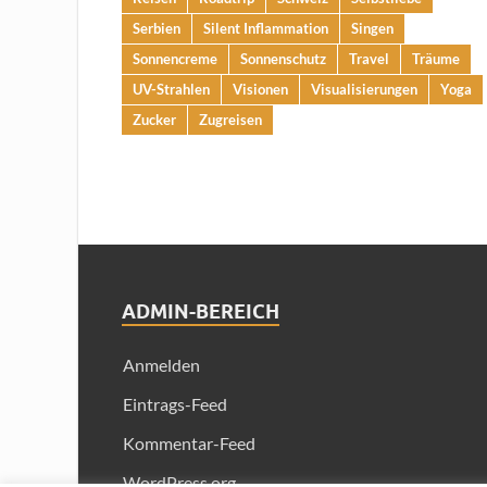
Serbien
Silent Inflammation
Singen
Sonnencreme
Sonnenschutz
Travel
Träume
UV-Strahlen
Visionen
Visualisierungen
Yoga
Zucker
Zugreisen
ADMIN-BEREICH
Anmelden
Eintrags-Feed
Kommentar-Feed
WordPress.org