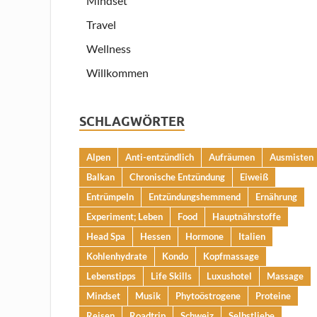
Mindset
Travel
Wellness
Willkommen
SCHLAGWÖRTER
Alpen
Anti-entzündlich
Aufräumen
Ausmisten
Balkan
Chronische Entzündung
Eiweiß
Entrümpeln
Entzündungshemmend
Ernährung
Experiment; Leben
Food
Hauptnährstoffe
Head Spa
Hessen
Hormone
Italien
Kohlenhydrate
Kondo
Kopfmassage
Lebenstipps
Life Skills
Luxushotel
Massage
Mindset
Musik
Phytoöstrogene
Proteine
Reisen
Roadtrip
Schweiz
Selbstliebe