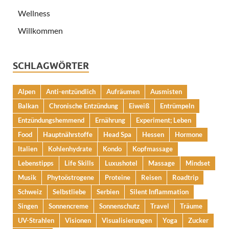
Wellness
Willkommen
SCHLAGWÖRTER
Alpen
Anti-entzündlich
Aufräumen
Ausmisten
Balkan
Chronische Entzündung
Eiweiß
Entrümpeln
Entzündungshemmend
Ernährung
Experiment; Leben
Food
Hauptnährstoffe
Head Spa
Hessen
Hormone
Italien
Kohlenhydrate
Kondo
Kopfmassage
Lebenstipps
Life Skills
Luxushotel
Massage
Mindset
Musik
Phytoöstrogene
Proteine
Reisen
Roadtrip
Schweiz
Selbstliebe
Serbien
Silent Inflammation
Singen
Sonnencreme
Sonnenschutz
Travel
Träume
UV-Strahlen
Visionen
Visualisierungen
Yoga
Zucker