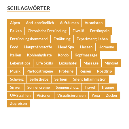
SCHLAGWÖRTER
Alpen
Anti-entzündlich
Aufräumen
Ausmisten
Balkan
Chronische Entzündung
Eiweiß
Entrümpeln
Entzündungshemmend
Ernährung
Experiment; Leben
Food
Hauptnährstoffe
Head Spa
Hessen
Hormone
Italien
Kohlenhydrate
Kondo
Kopfmassage
Lebenstipps
Life Skills
Luxushotel
Massage
Mindset
Musik
Phytoöstrogene
Proteine
Reisen
Roadtrip
Schweiz
Selbstliebe
Serbien
Silent Inflammation
Singen
Sonnencreme
Sonnenschutz
Travel
Träume
UV-Strahlen
Visionen
Visualisierungen
Yoga
Zucker
Zugreisen